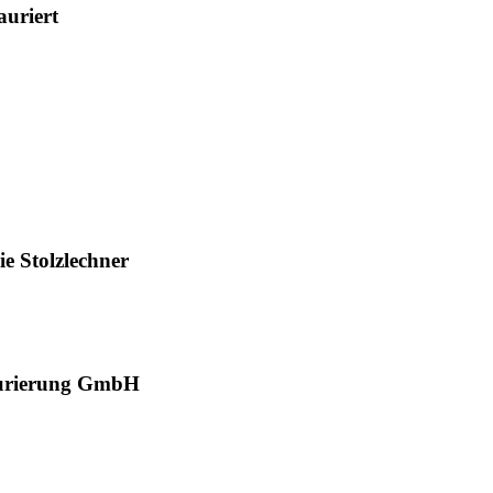
auriert
e Stolzlechner
taurierung GmbH