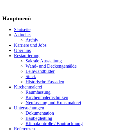
Hauptmenü
Startseite
Aktuelles
Archiv
Karriere und Jobs
Über uns
Restaurierung
Sakrale Ausstattung
Wand- und Deckengemälde
Leinwandbilder
Stuck
Historische Fassaden
Kirchenmalerei
Raumfassung
Kirchenmalertechniken
Neufassung und Kunstmalerei
Untersuchungen
Dokumentation
Baubegleitung
Klimakontrolle / Bautrocknung
Referenzen