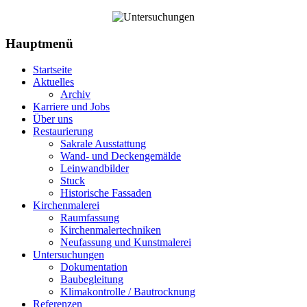
Hauptmenü
Startseite
Aktuelles
Archiv
Karriere und Jobs
Über uns
Restaurierung
Sakrale Ausstattung
Wand- und Deckengemälde
Leinwandbilder
Stuck
Historische Fassaden
Kirchenmalerei
Raumfassung
Kirchenmalertechniken
Neufassung und Kunstmalerei
Untersuchungen
Dokumentation
Baubegleitung
Klimakontrolle / Bautrocknung
Referenzen