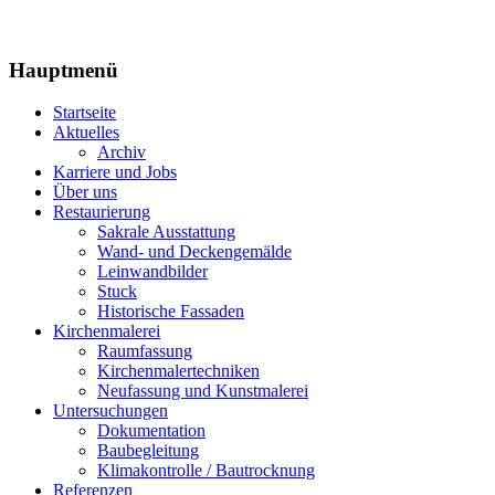
Hauptmenü
Startseite
Aktuelles
Archiv
Karriere und Jobs
Über uns
Restaurierung
Sakrale Ausstattung
Wand- und Deckengemälde
Leinwandbilder
Stuck
Historische Fassaden
Kirchenmalerei
Raumfassung
Kirchenmalertechniken
Neufassung und Kunstmalerei
Untersuchungen
Dokumentation
Baubegleitung
Klimakontrolle / Bautrocknung
Referenzen