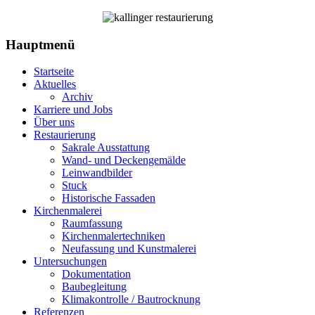
Hauptmenü
Startseite
Aktuelles
Archiv
Karriere und Jobs
Über uns
Restaurierung
Sakrale Ausstattung
Wand- und Deckengemälde
Leinwandbilder
Stuck
Historische Fassaden
Kirchenmalerei
Raumfassung
Kirchenmalertechniken
Neufassung und Kunstmalerei
Untersuchungen
Dokumentation
Baubegleitung
Klimakontrolle / Bautrocknung
Referenzen